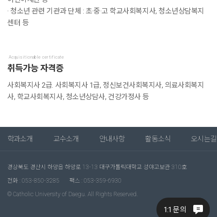
· 청소년 관련 기관과 단체 : 초·중·고 학교사회복지사, 청소년상담복지
센터 등
Acquisitionable certificate
취득가능 자격증
사회복지사 2급. 사회복지사 1급, 정신보건사회복지사, 의료사회복지
사, 학교사회복지사, 청소년상담사, 건강가정사 등
학과소개
교수소개
안내사항
활동소식
오시는길
경상북도 경산시 하양읍 하양로 13-13 대구가톨릭대학교 성야고보관 310호
전화 : 053-850-3285
팩스 : 053-359-6930
© Catholic University of Daegu. All Rights Reserved.
1:1 문의