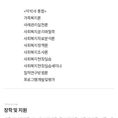
<석·박사 통합>
가족복지론
사례관리실천론
사회복지윤리와철학
사회복지자료분석론
사회복지정책론
사회복지조사론
사회복지현장실습
사회복지현장실습세미나
질적연구방법론
프로그램개발및평가
Scholarship
장학 및 지원